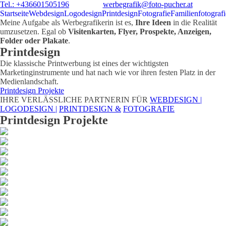
Tel.: +436601505196
werbegrafik@foto-pucher.at
Startseite
Webdesign
Logodesign
Printdesign
Fotografie
Familienfotografi
Meine Aufgabe als Werbegrafikerin ist es,
Ihre Ideen
in die Realität
umzusetzen. Egal ob
Visitenkarten, Flyer, Prospekte, Anzeigen,
Folder oder Plakate
.
Printdesign
Die klassische Printwerbung ist eines der wichtigsten
Marketinginstrumente und hat nach wie vor ihren festen Platz in der
Medienlandschaft.
Printdesign Projekte
IHRE VERLÄSSLICHE PARTNERIN FÜR
WEBDESIGN |
LOGODESIGN |
PRINTDESIGN &
FOTOGRAFIE
Printdesign Projekte