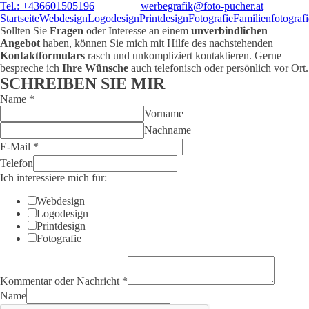
Tel.: +436601505196
werbegrafik@foto-pucher.at
Startseite
Webdesign
Logodesign
Printdesign
Fotografie
Familienfotografi
Sollten Sie
Fragen
oder Interesse an einem
unverbindlichen
Angebot
haben, können Sie mich mit Hilfe des nachstehenden
Kontaktformulars
rasch und unkompliziert kontaktieren. Gerne
bespreche ich
Ihre Wünsche
auch telefonisch oder persönlich vor Ort.
SCHREIBEN SIE MIR
Name
*
Vorname
Nachname
E-Mail
*
Telefon
Ich interessiere mich für:
Webdesign
Logodesign
Printdesign
Fotografie
Kommentar oder Nachricht
*
Name