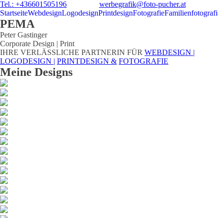
Tel.: +436601505196
werbegrafik@foto-pucher.at
Startseite
Webdesign
Logodesign
Printdesign
Fotografie
Familienfotografi
PEMA
Peter Gastinger
Corporate Design | Print
IHRE VERLÄSSLICHE PARTNERIN FÜR
WEBDESIGN |
LOGODESIGN |
PRINTDESIGN &
FOTOGRAFIE
Meine Designs