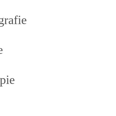
rafie
e
pie