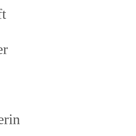
t
er
rin